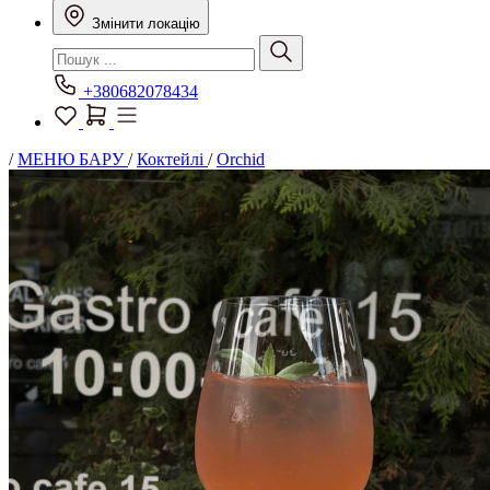
Змінити локацію
+380682078434
/
МЕНЮ БАРУ
/
Коктейлі
/
Orchid