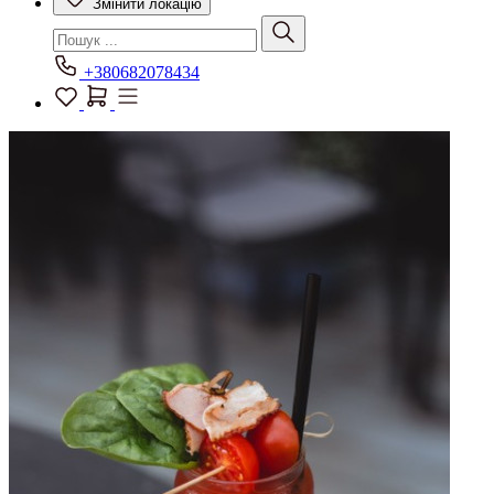
Змінити локацію
+380682078434