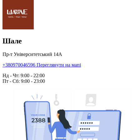
Шале
Пр-т Університетський 14А
+380970046596
Переглянути на мапі
Нд - Чт: 9:00 - 22:00
Пт - Сб: 9:00 - 23:00