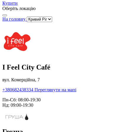
Купити
Оберіть локацію
На головну
I Feel City Café
вул. Комерційна, 7
+380682438334
Переглянути на мапі
Пн-Сб: 08:00-19:30
Нд: 09:00-19:30
Груша