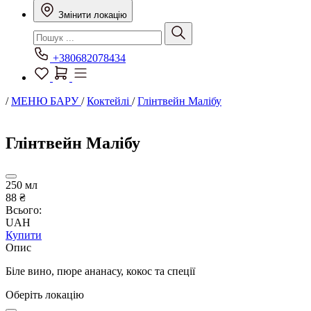
Змінити локацію
+380682078434
/
МЕНЮ БАРУ
/
Коктейлі
/
Глінтвейн Малібу
Глінтвейн Малібу
250 мл
88 ₴
Всього:
UAH
Купити
Опис
Біле вино, пюре ананасу, кокос та спеції
Оберіть локацію