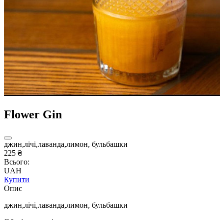
Flower Gin
джин,лічі,лаванда,лимон, бульбашки
225 ₴
Всього:
UAH
Купити
Опис
джин,лічі,лаванда,лимон, бульбашки