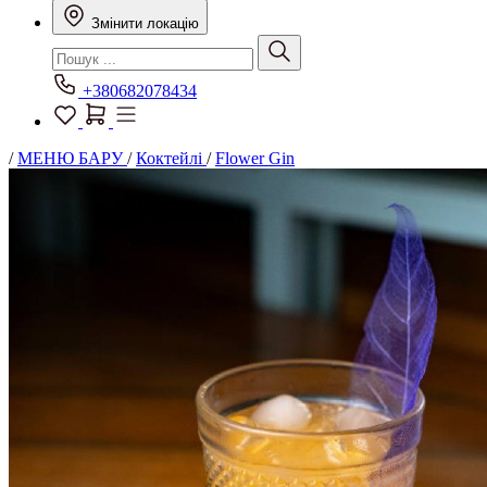
Змінити локацію
+380682078434
/
МЕНЮ БАРУ
/
Коктейлі
/
Flower Gin