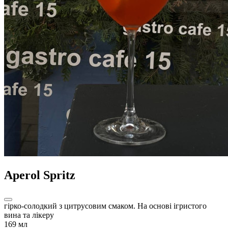
Aperol Spritz
гірко-солодкий з цитрусовим смаком. На основі ігристого
вина та лікеру
169 мл