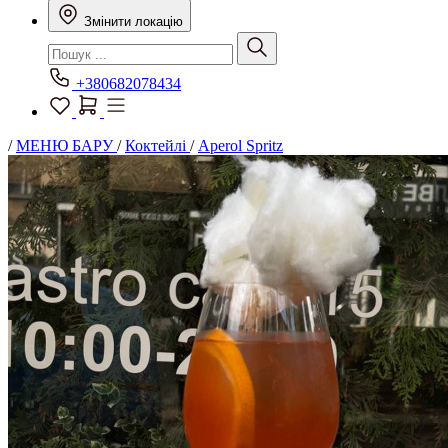
Змінити локацію
+380682078434
/
МЕНЮ БАРУ
/
Коктейлі
/
Aperol Spritz