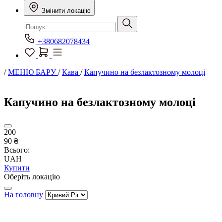
Змінити локацію
+380682078434
/
МЕНЮ БАРУ
/
Кава
/
Капучино на безлактозному молоці
Капучино на безлактозному молоці
200
90 ₴
Всього:
UAH
Купити
Оберіть локацію
На головну