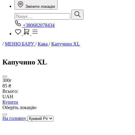
Змінити локацію
+380682078434
/
МЕНЮ БАРУ
/
Кава
/
Капучино XL
Капучино XL
300г
85 ₴
Всього:
UAH
Купити
Оберіть локацію
На головну