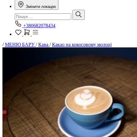
Змінити локацію
+380682078434
/
МЕНЮ БАРУ
/
Кава
/
Какао на кокосовому молоці