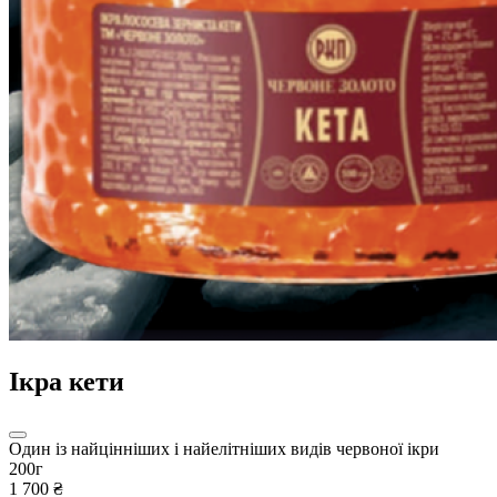
Ікра кети
Один із найцінніших і найелітніших видів червоної ікри
200г
1 700 ₴