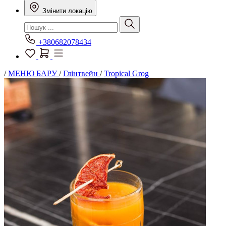
Змінити локацію
+380682078434
/
МЕНЮ БАРУ
/
Глінтвейн
/
Tropical Grog