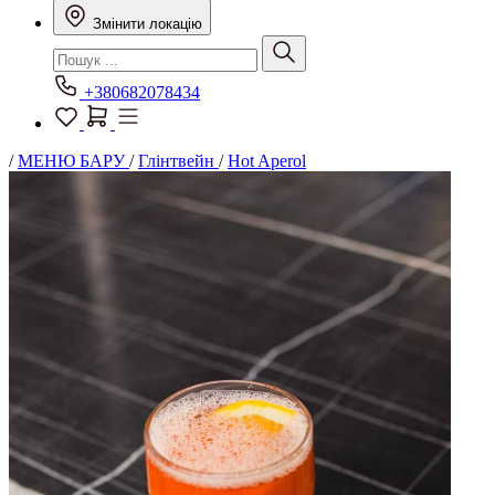
Змінити локацію
+380682078434
/
МЕНЮ БАРУ
/
Глінтвейн
/
Hot Aperol