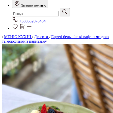
Змінити локацію
+380682078434
/
МЕНЮ КУХНІ
/
Десерти
/
Гарячі бельгійські вафлі з ягодою
та морозивом з пармезану