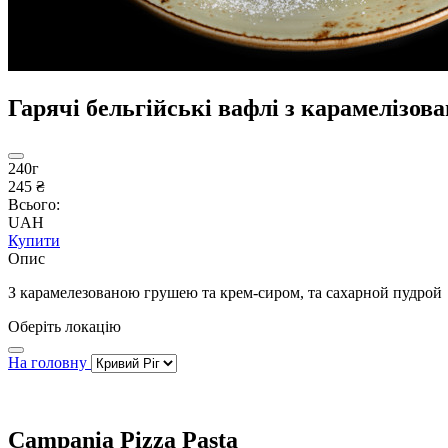
Гарячі бельгійські вафлі з карамелізо
240г
245 ₴
Всього:
UAH
Купити
Опис
З карамелезованою грушею та крем-сиром, та сахарной пудрой
Оберіть локацію
На головну
Campania Pizza Pasta