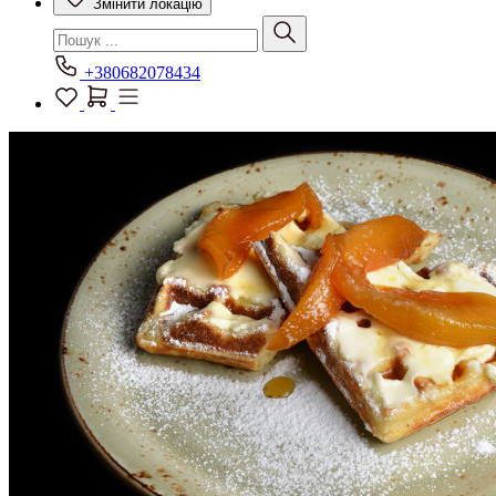
Змінити локацію
+380682078434