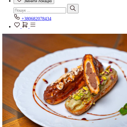
Змінити локацію
+380682078434