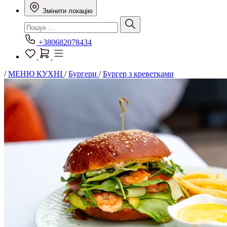
Змінити локацію
+380682078434
/
МЕНЮ КУХНІ
/
Бургери
/
Бургер з креветками