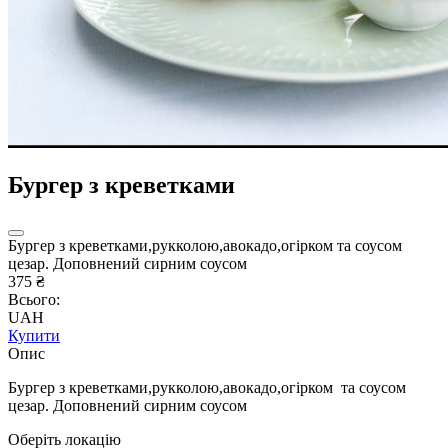
Бургер з креветками
Бургер з креветками,рукколою,авокадо,огірком та соусом
цезар. Доповнений сирним соусом
375 ₴
Всього:
UAH
Купити
Опис
Бургер з креветками,рукколою,авокадо,огірком та соусом
цезар. Доповнений сирним соусом
Оберіть локацію