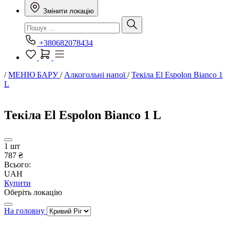
Змінити локацію
+380682078434
/
МЕНЮ БАРУ
/
Алкогольні напої
/
Текіла El Espolon Bianco 1
L
Текіла El Espolon Bianco 1 L
1 шт
787 ₴
Всього:
UAH
Купити
Оберіть локацію
На головну