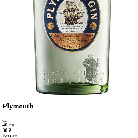
Plymouth
40 мл
88 ₴
Всього: