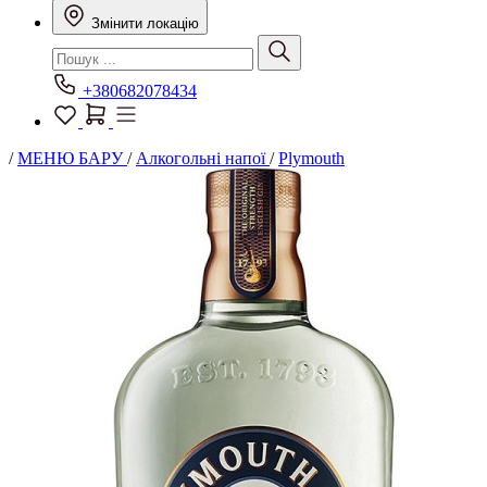
Змінити локацію
+380682078434
/
МЕНЮ БАРУ
/
Алкогольні напої
/
Plymouth