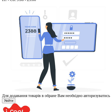
Для додавання товарів в обране Вам необхідно авторизуватись
Увійти