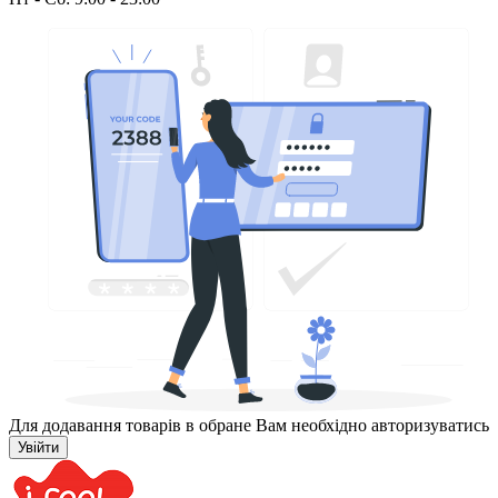
Для додавання товарів в обране Вам необхідно авторизуватись
Увійти