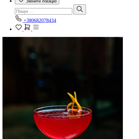
Змінити локацію
+380682078434